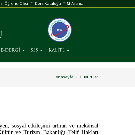
sı Öğrenci Ofisi
Ders Kataloğu
Arama
Ü
E-DERGİ
SSS
KALİTE
Anasayfa
Duyurular
yen, sosyal etkileşimi artıran ve mekânsal
, Kültür ve Turizm Bakanlığı Telif Hakları