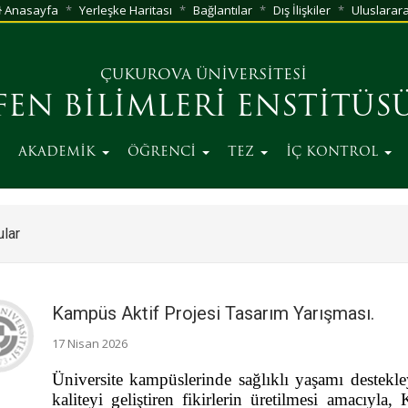
Anasayfa
Yerleşke Haritası
Bağlantılar
Dış İlişkiler
Uluslarara
ÇUKUROVA ÜNİVERSİTESİ
FEN BİLİMLERİ ENSTİTÜS
AKADEMİK
ÖĞRENCİ
TEZ
İÇ KONTROL
lar
Kampüs Aktif Projesi Tasarım Yarışması.
17 Nisan 2026
Üniversite kampüslerinde sağlıklı yaşamı destekle
kaliteyi geliştiren fikirlerin üretilmesi amacıyla