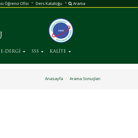
sı Öğrenci Ofisi
Ders Kataloğu
Arama
Ü
E-DERGİ
SSS
KALİTE
Anasayfa
Arama Sonuçları