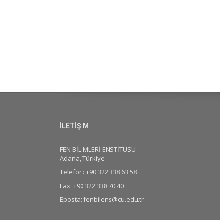
İLETİŞİM
FEN BİLİMLERİ ENSTİTÜSÜ
Adana, Türkiye
Telefon: +90 322 338 63 58
Fax: +90 322 338 70 40
Eposta: fenbilens@cu.edu.tr