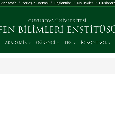
Anasayfa
Yerleşke Haritası
Bağlantılar
Dış İlişkiler
Uluslarara
ÇUKUROVA ÜNİVERSİTESİ
FEN BİLİMLERİ ENSTİTÜS
AKADEMİK
ÖĞRENCİ
TEZ
İÇ KONTROL