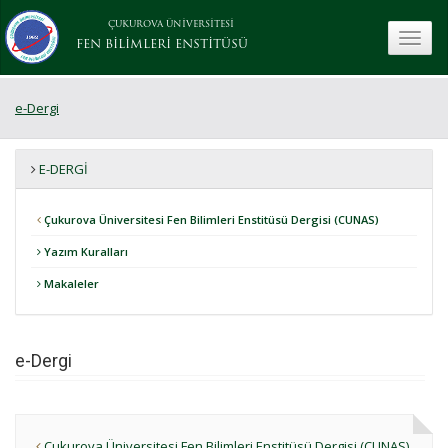
ÇUKUROVA ÜNİVERSİTESİ
toggle
FEN BİLİMLERİ ENSTİTÜSÜ
e-Dergi
E-DERGI
Çukurova Üniversitesi Fen Bilimleri Enstitüsü Dergisi (CUNAS)
Yazım Kuralları
Makaleler
e-Dergi
Çukurova Üniversitesi Fen Bilimleri Enstitüsü Dergisi (CUNAS)