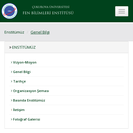
ÇUKUROVA ÜNİVERSİTESİ
toggle
FEN BİLİMLERİ ENSTİTÜSÜ
Enstitümüz
Genel Bilgi
ENSTITÜMÜZ
Vizyon-Misyon
Genel Bilgi
Tarihçe
Organizasyon Şeması
Basında Enstitümüz
İletişim
Fotoğraf Galerisi